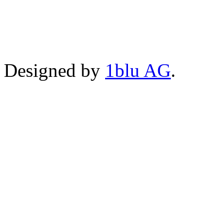
Hindi
Designed by
1blu AG
.
Blue
Film
سكس
مثليات
افلام
تركي
جنسي